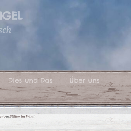
IGEL
sch
Dies und Das
Über uns
 750
in
Blätter im Wind